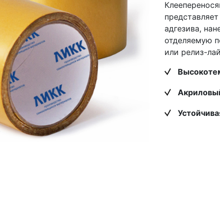
Клееперенося
представляет
адгезива, нан
отделяемую п
или релиз-лай
Высокоте
Акриловый
Устойчива