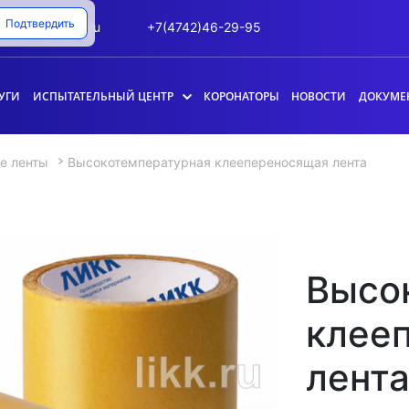
Подтвердить
info@likk.ru
+7(4742)46-29-95
УГИ
ИСПЫТАТЕЛЬНЫЙ ЦЕНТР
КОРОНАТОРЫ
НОВОСТИ
ДОКУМЕ
е ленты
Высокотемпературная клеепереносящая лента
Высо
клее
лент