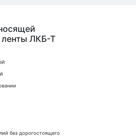
носящей
 ленты ЛКБ-Т
ей
ей
овании
лий без дорогостоящего