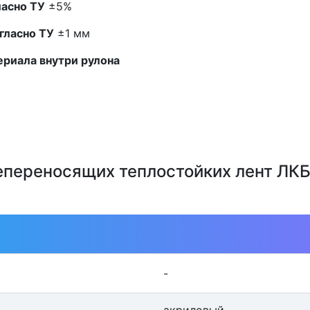
ласно ТУ
±5%
гласно ТУ
±1 мм
ериала внутри рулона
епереносящих теплостойких лент ЛК
-