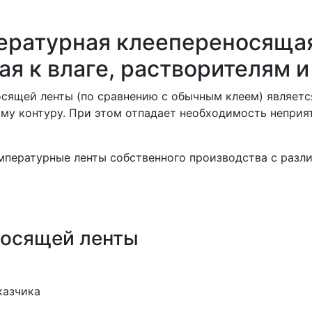
ературная клеепереносящая
ая к влаге, растворителям 
ящей ленты (по сравнению с обычным клеем) является
ому контуру. При этом отпадает необходимость неприя
мпературные ленты
собственного производства с разл
носящей ленты
казчика