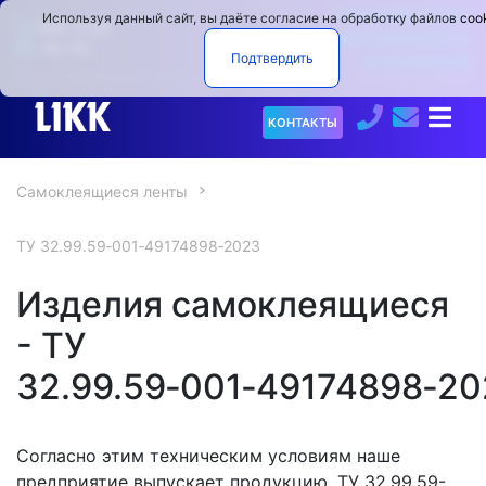
ПРОИЗВОДСТВО
Используя данный сайт, вы даёте согласие на обработку файлов
coo
9:00−17:00
САМОКЛЕЯЩИХСЯ
Пн.−Пт.
Подтвердить
МАТЕРИАЛОВ
О
КОНТАКТЫ
компании
Самоклеящиеся ленты
Продукция
▼
ТУ 32.99.59‑001‑49174898‑2023
Услуги
Изделия самоклеящиеся
Испытательный
▼
- ТУ
центр
32.99.59‑001‑49174898‑20
Коронаторы
Новости
Согласно этим техническим условиям наше
предприятие выпускает продукцию. ТУ 32.99.59-