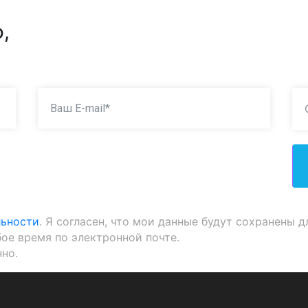
,
льности
. Я согласен, что мои данные будут сохранены д
бое время по электронной почте.
но.