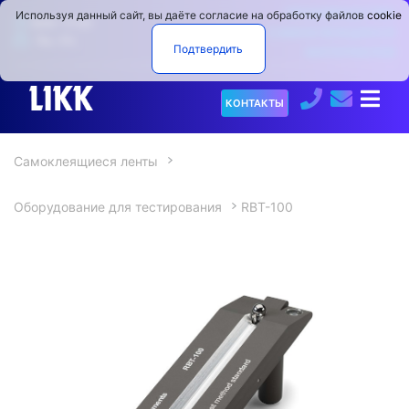
ПРОИЗВОДСТВО
Используя данный сайт, вы даёте согласие на обработку файлов
cookie
9:00−17:00
САМОКЛЕЯЩИХСЯ
Пн.−Пт.
Подтвердить
МАТЕРИАЛОВ
О
КОНТАКТЫ
компании
Самоклеящиеся ленты
Продукция
▼
Оборудование для тестирования
RBT-100
Услуги
Испытательный
▼
центр
Коронаторы
Новости