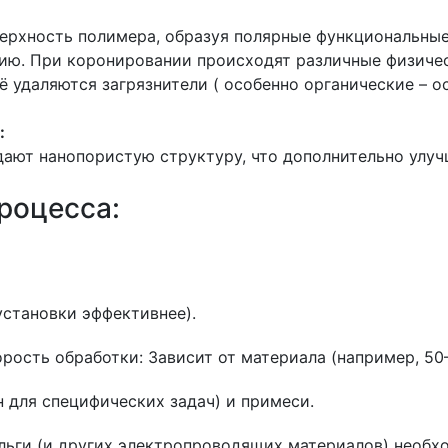
рхность полимера, образуя полярные функциональные 
зию. При коронировании происходят различные физичес
 удаляются загрязнители ( особенно органические – ост
:
ают нанопористую структуру, что дополнительно улуч
роцесса:
установки эффективнее).
рость обработки: Зависит от материала (например, 50
он для специфических задач) и примеси.
льги (и других электропроводящих материалов) необх