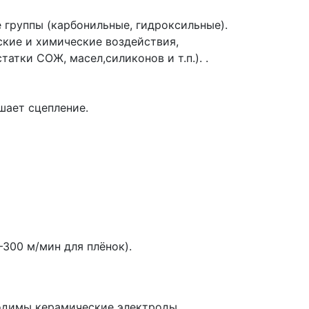
группы (карбонильные, гидроксильные).
кие и химические воздействия,
атки СОЖ, масел,силиконов и т.п.). .
шает сцепление.
–300 м/мин для плёнок).
одимы керамические электроды.