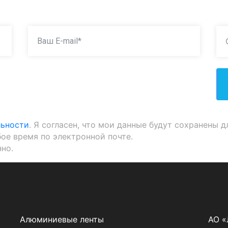
льности
. Я согласен, что мои данные будут сохранены д
бое время по электронной почте.
но.
Алюминиевые ленты
АО 