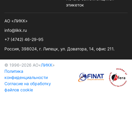
этикеток
АО «ЛИКК»
info@likk.ru
+7 (4742) 46-29-95
Россия, 398024, г. Липецк, ул. Доватора, 14, офис 211.
© 1996–2026 АО«
ЛИКК
»
Политика
конфиденциальности
Cогласие на обработку
файлов cookie