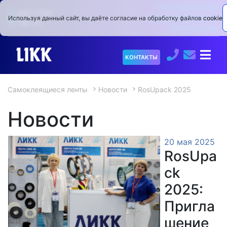
ПРОИЗВОДСТВО
9:00−17:00
САМОКЛЕЯЩИХСЯ
Используя данный сайт, вы даёте согласие на обработку файлов
cookie
Пн.−Пт.
МАТЕРИАЛОВ
О
КОНТАКТЫ
компании
Самоклеящиеся ленты
Новости
RosUpack 2025
Продукция
▼
Новости
Услуги
20 мая 2025
Испытательный
▼
RosUpa
центр
ck
Коронаторы
2025:
Пригла
Новости
шение