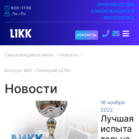
ПРОИЗВОДСТВО
9:00−17:00
САМОКЛЕЯЩИХСЯ
Пн.−Пт.
МАТЕРИАЛОВ
О
КОНТАКТЫ
компании
Самоклеящиеся ленты
Новости
Продукция
▼
Конкурс ФБУ «Липецкий ЦСМ»
Услуги
Новости
Испытательный
▼
центр
16 ноября
2022
Коронаторы
Лучшая
испыта
Новости
тельна