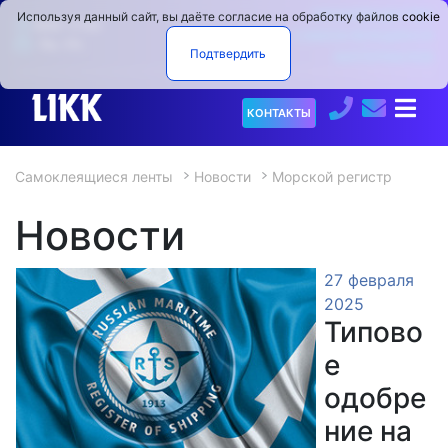
ПРОИЗВОДСТВО
Используя данный сайт, вы даёте согласие на обработку файлов
cookie
9:00−17:00
САМОКЛЕЯЩИХСЯ
Пн.−Пт.
Подтвердить
МАТЕРИАЛОВ
О
КОНТАКТЫ
компании
Самоклеящиеся ленты
Новости
Морской регистр
Продукция
▼
Новости
Услуги
27 февраля
Испытательный
▼
2025
центр
Типово
е
Коронаторы
одобре
Новости
ние на